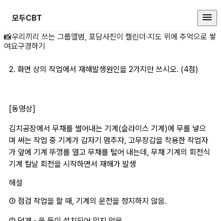
모두CBT
2. 화면 상의 작업에 상세 페이지
📸
우리끼리 쓰는 그룹앨범, 포담
사진이 캘린더·지도 위에 추억으로 쌓
여요
구경하기
2. 화면 상의 작업에서 재해발생원인을 2가지만 쓰시오. (4점) 
[동영상]
김치공장에서 무채를 썰어내는 기계(슬라이스 기계)에 무를 넣으
며 써는 작업 중 기계가 갑자기 멈추자, 고무장갑을 착용한 작업자
가 앞에 기계 뚜껑를 열고 무채를 털어 내는데, 무채 기계의 회전식 
기계 칼날 회전을 시작하면서 재해가 발생
해설
① 점검 작업을 할 때, 기계의 운전을 정지하지 않음.
② 덮개ㆍ울 등이 설치되어 있지 않음.