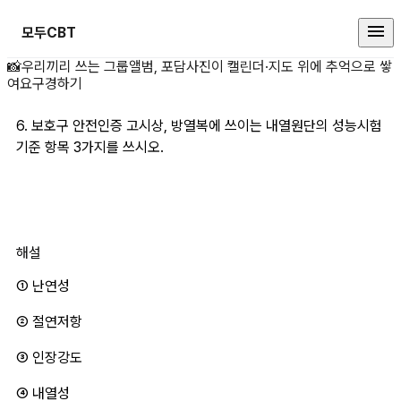
모두CBT
6. 보호구 안전인증 상세 페이지
📸
우리끼리 쓰는 그룹앨범, 포담
사진이 캘린더·지도 위에 추억으로 쌓
여요
구경하기
6. 보호구 안전인증 고시상, 방열복에 쓰이는 내열원단의 성능시험
기준 항목 3가지를 쓰시오. 
해설
① 난연성
② 절연저항
③ 인장강도
④ 내열성