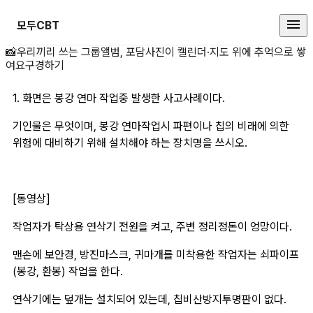
모두CBT
1. 화면은 봉강 연마 상세 페이지
📸
우리끼리 쓰는 그룹앨범, 포담
사진이 캘린더·지도 위에 추억으로 쌓
여요
구경하기
1. 화면은 봉강 연마 작업중 발생한 사고사례이다. 
기인물은 무엇이며, 봉강 연마작업시 파편이나 칩의 비래에 의한 
위험에 대비하기 위해 설치해야 하는 장치명을 쓰시오.
[동영상]
작업자가 탁상용 연삭기 전원을 켜고, 주변 정리정돈이 엉망이다.
맨손에 보안경, 방진마스크, 귀마개를 미착용한 작업자는 쇠파이프 
(봉강, 환봉) 작업을 한다.
연삭기에는 덮개는 설치되어 있는데, 칩비산방지투명판이 없다.