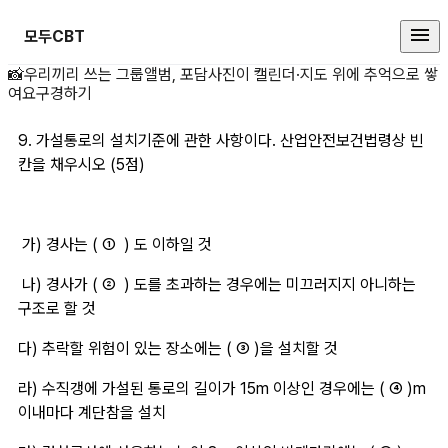
모두CBT
9. 가설통로의 설치기 상세 페이지
📸
우리끼리 쓰는 그룹앨범, 포담
사진이 캘린더·지도 위에 추억으로 쌓
여요
구경하기
9. 가설통로의 설치기준에 관한 사항이다. 산업안전보건법령상 빈
칸을 채우시오 (5점)
 가) 경사는 ( ①  ) 도 이하일 것 
 나) 경사가 ( ②  ) 도를 초과하는 경우에는 미끄러지지 아니하는 
구조로 할 것 
﻿다) 추락할 위험이 있는 장소에는 ( ③ )을 설치할 것
라) 수직갱에 가설된 통로의 길이가 15m 이상인 경우에는 ( ④ )m 
이내마다 계단참을 설치