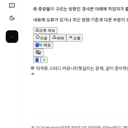
⑤ 중량물이 구르는 방향인 경사면 아래에 작업자가 
내용에 오류가 있거나 최신 법령·기준과 다른 부분이 
오류 제보
·
외움
애매
모름
✳
AI 채점
✳
×
💬 자격증 스터디 커뮤니티
헷갈리는 문제, 같이 준비
→
© 2026 Moducbt
자격증 정보
암기장 모음
커뮤니티
Mail
포담(그룹앨