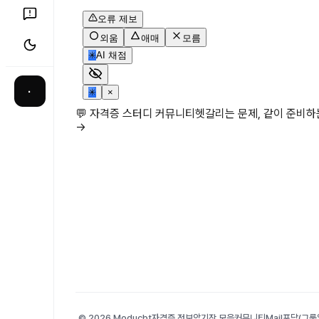
오류 제보
외움
애매
모름
✳
AI 채점
·
✳
×
💬 자격증 스터디 커뮤니티
헷갈리는 문제, 같이 준비
→
© 2026 Moducbt
자격증 정보
암기장 모음
커뮤니티
Mail
포담(그룹앨