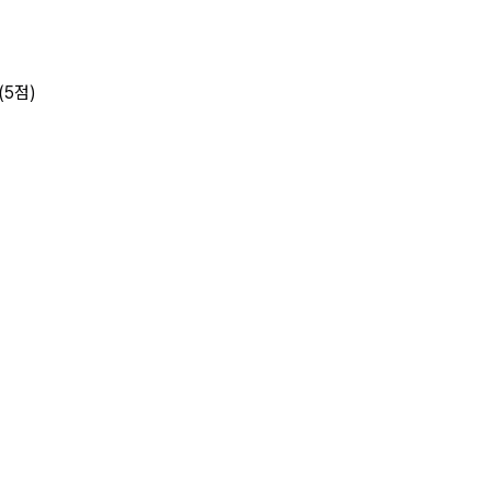
구분하여 그 투과율[% 상세 페이지
(5점)