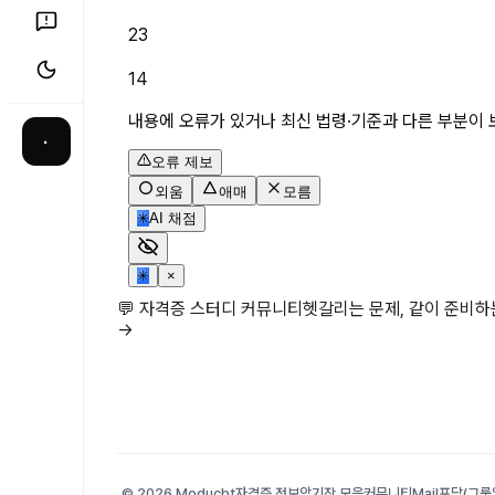
23
14
내용에 오류가 있거나 최신 법령·기준과 다른 부분이 
·
오류 제보
외움
애매
모름
✳
AI 채점
✳
×
💬 자격증 스터디 커뮤니티
헷갈리는 문제, 같이 준비
→
© 2026 Moducbt
자격증 정보
암기장 모음
커뮤니티
Mail
포담(그룹앨