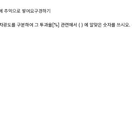
(보안면)의 채색 투시부의 차광도를 
에 추억으로 쌓여요
구경하기
광도를 구분하여 그 투과율[%] 관련해서 ( ) 에 알맞은 숫자를 쓰시오. 