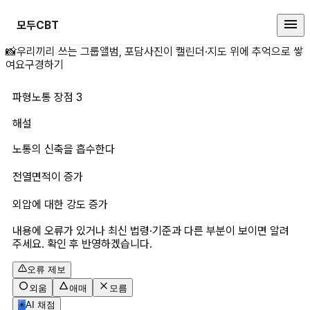
모두CBT
파형노통 장점 3 상세 페이지
📸
우리끼리 쓰는 그룹앨범, 포담
사진이 캘린더·지도 위에 추억으로 쌓
여요
구경하기
파형노통 장점 3
해설
노통의 신축을 흡수한다
전열면적이 증가
외압에 대한 강도 증가
내용에 오류가 있거나 최신 법령·기준과 다른 부분이 보이면 알려
주세요. 확인 후 반영하겠습니다.
오류 제보
외움
애매
모름
✳
AI 채점