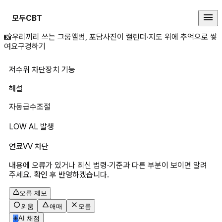
모두CBT
저수위 차단장치 기능 상세 페이지
📸
우리끼리 쓰는 그룹앨범, 포담
사진이 캘린더·지도 위에 추억으로 쌓
여요
구경하기
저수위 차단장치 기능
해설
자동급수조절
LOW AL 발생
연료VV 차단
내용에 오류가 있거나 최신 법령·기준과 다른 부분이 보이면 알려
주세요. 확인 후 반영하겠습니다.
오류 제보
외움
애매
모름
✳
AI 채점