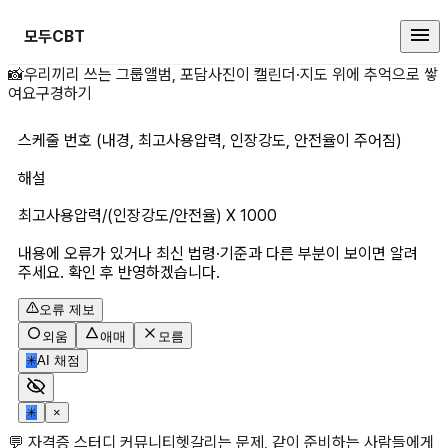
모두CBT
스케줄 번호 (내경, 최고사용압력, 
📸
우리끼리 쓰는 그룹앨범, 포담
사진이 캘린더·지도 위에 추억으로 쌓
여요
구경하기
스케줄 번호 (내경, 최고사용압력, 인장강도, 안전율이 주어짐)
해설
최고사용압력/(인장강도/안전율) X 1000
내용에 오류가 있거나 최신 법령·기준과 다른 부분이 보이면 알려
주세요. 확인 후 반영하겠습니다.
오류 제보
외움
애매
모름
✳
AI 채점
✳
×
💬 자격증 스터디 커뮤니티
헷갈리는 문제, 같이 준비하는 사람들에게