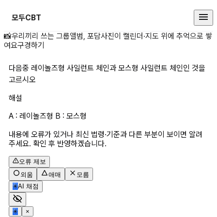
모두CBT
다음중 레이놀즈형 사일런트 체인과
📸
우리끼리 쓰는 그룹앨범, 포담
사진이 캘린더·지도 위에 추억으로 쌓
여요
구경하기
다음중 레이놀즈형 사일런트 체인과 모스형 사일런트 체인인 것을 
고르시오
해설
A : 레이놀즈형 B : 모스형
내용에 오류가 있거나 최신 법령·기준과 다른 부분이 보이면 알려
주세요. 확인 후 반영하겠습니다.
오류 제보
외움
애매
모름
✳
AI 채점
✳
×