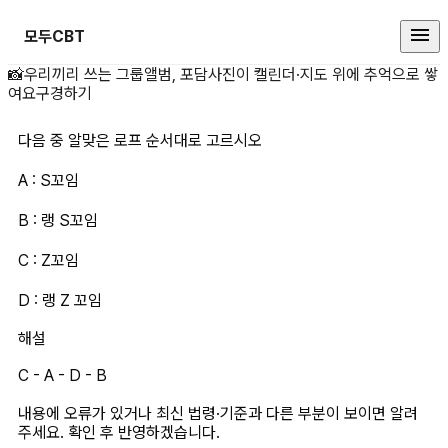
모두CBT
다음 중 알맞은 로프 순서대로 고르시오
📸
우리끼리 쓰는 그룹앨범, 포담
사진이 캘린더·지도 위에 추억으로 쌓
여요
구경하기
다음 중 알맞은 로프 순서대로 고르시오
A : S꼬임
B : 랭 S꼬임
C : Z꼬임
D : 랭 Z 꼬임
해설
C - A - D - B
내용에 오류가 있거나 최신 법령·기준과 다른 부분이 보이면 알려
주세요. 확인 후 반영하겠습니다.