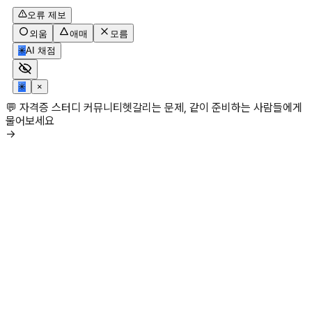
오류 제보
외움
애매
모름
✳
AI 채점
✳
×
💬 자격증 스터디 커뮤니티
헷갈리는 문제, 같이 준비하는 사람들에게
물어보세요
→