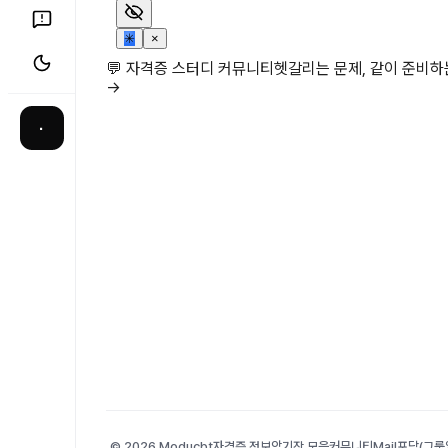
✳
×
💬 자격증 스터디 커뮤니티
헷갈리는 문제, 같이 준비
→
·
© 2026 Moducbt
자격증 정보
암기장 모음
커뮤니티
Mail
포담(그룹앨