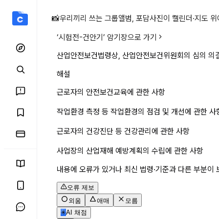
산업안전보건법령상, 산업안
📸
우리끼리 쓰는 그룹앨범, 포담
사진이 캘린더·지도 위
‘
시험전-건안기
’ 암기장으로 가기
산업안전보건법령상, 산업안전보건위원회의 심의 의결
해설
근로자의 안전보건교육에 관한 사항
작업환경 측정 등 작업환경의 점검 및 개선에 관한 사
근로자의 건강진단 등 건강관리에 관한 사항
사업장의 산업재해 예방계획의 수립에 관한 사항
내용에 오류가 있거나 최신 법령·기준과 다른 부분이 
오류 제보
외움
애매
모름
✳
AI 채점