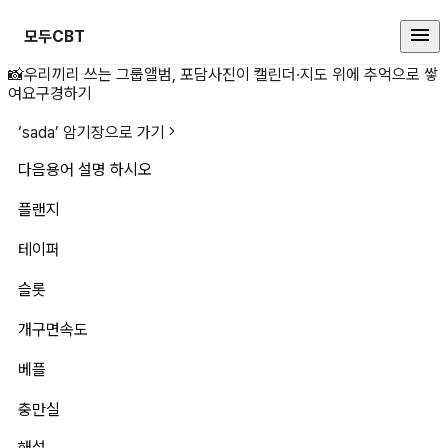
모두CBT
다음용어 설명 하시오플랜지테이퍼
📸
우리끼리 쓰는 그룹앨범, 포담
사진이 캘린더·지도 위에 추억으로 쌓
여요
구경하기
‘
sada
’ 암기장으로 가기
다음용어 설명 하시오
플랜지
테이퍼
슬롯
개구면속도
베플
충만실
해설