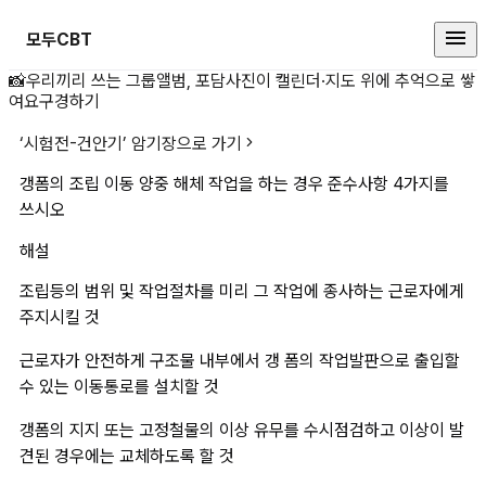
모두CBT
갱폼의 조립 이동 양중 해체 작업을
📸
우리끼리 쓰는 그룹앨범, 포담
사진이 캘린더·지도 위에 추억으로 쌓
여요
구경하기
‘
시험전-건안기
’ 암기장으로 가기
갱폼의 조립 이동 양중 해체 작업을 하는 경우 준수사항 4가지를 
쓰시오	
해설
조립등의 범위 및 작업절차를 미리 그 작업에 종사하는 근로자에게 
주지시킬 것
근로자가 안전하게 구조물 내부에서 갱 폼의 작업발판으로 출입할 
수 있는 이동통로를 설치할 것
갱폼의 지지 또는 고정철물의 이상 유무를 수시점검하고 이상이 발
견된 경우에는 교체하도록 할 것