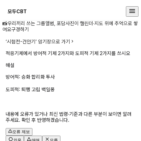
모두CBT
적응기제에서 방어적 기제 2가지와 
📸
우리끼리 쓰는 그룹앨범, 포담
사진이 캘린더·지도 위에 추억으로 쌓
여요
구경하기
‘
시험전-건안기
’ 암기장으로 가기
적응기제에서 방어적 기제 2가지와 도피적 기제 2가지를 쓰시오
해설
방어적: 승화 합리화 투사
도피적: 퇴행 고립 백일몽
내용에 오류가 있거나 최신 법령·기준과 다른 부분이 보이면 알려
주세요. 확인 후 반영하겠습니다.
오류 제보
외움
애매
모름