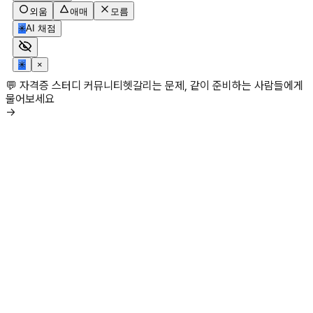
외움
애매
모름
✳
AI 채점
✳
×
💬 자격증 스터디 커뮤니티
헷갈리는 문제, 같이 준비하는 사람들에게
물어보세요
→