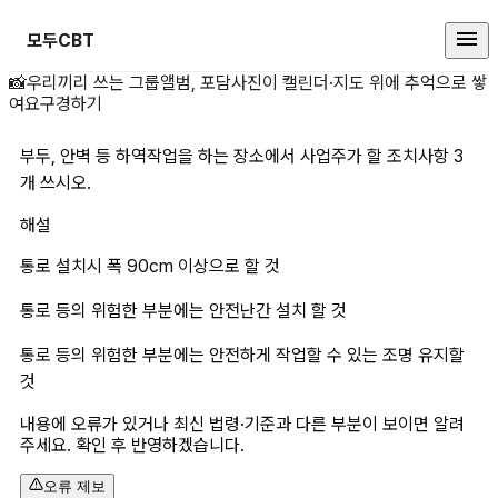
모두CBT
부두, 안벽 등 하역작업을 하는 장소
📸
우리끼리 쓰는 그룹앨범, 포담
사진이 캘린더·지도 위에 추억으로 쌓
여요
구경하기
부두, 안벽 등 하역작업을 하는 장소에서 사업주가 할 조치사항 3
개 쓰시오.
해설
통로 설치시 폭 90cm 이상으로 할 것
통로 등의 위험한 부분에는 안전난간 설치 할 것
통로 등의 위험한 부분에는 안전하게 작업할 수 있는 조명 유지할 
것
내용에 오류가 있거나 최신 법령·기준과 다른 부분이 보이면 알려
주세요. 확인 후 반영하겠습니다.
오류 제보