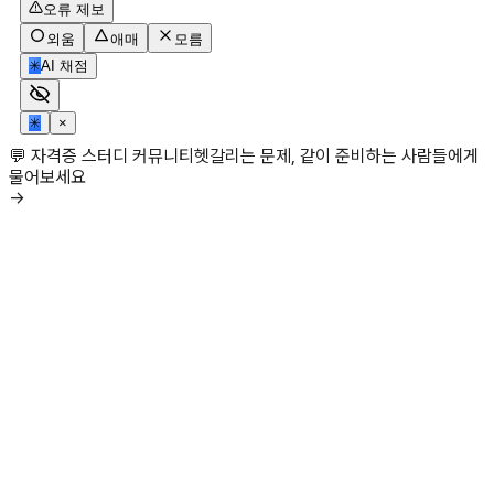
오류 제보
외움
애매
모름
✳
AI 채점
✳
×
💬 자격증 스터디 커뮤니티
헷갈리는 문제, 같이 준비하는 사람들에게
물어보세요
→