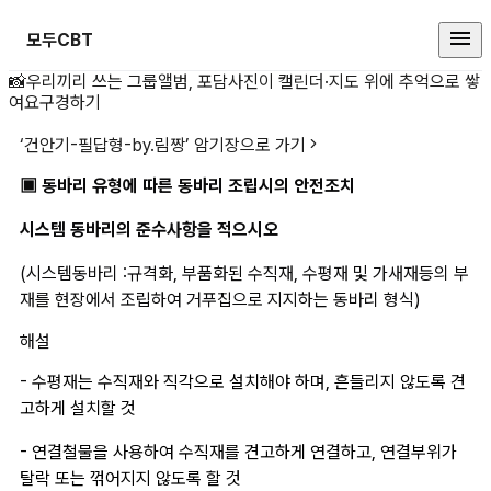
모두CBT
📸
우리끼리 쓰는 그룹앨범, 포담
사진이 캘린더·지도 위에 추억으로 쌓
▣ 동바리 유형에 따른 동바리 조립
여요
구경하기
‘
건안기-필답형-by.림짱
’ 암기장으로 가기
▣ 동바리 유형에 따른 동바리 조립시의 안전조치
시스템 동바리의 준수사항을 적으시오
(시스템동바리 :규격화, 부품화된 수직재, 수평재 및 가새재등의 부
재를 현장에서 조립하여 거푸집으로 지지하는 동바리 형식)
해설
- 
수평재는 수직재와 직각으로 설치해야 하며, 흔들리지 않도록 견
고하게 설치할 것
- 연결철물을 사용하여 수직재를 견고하게 연결하고, 연결부위가 
탈락 또는 꺾어지지 않도록 할 것