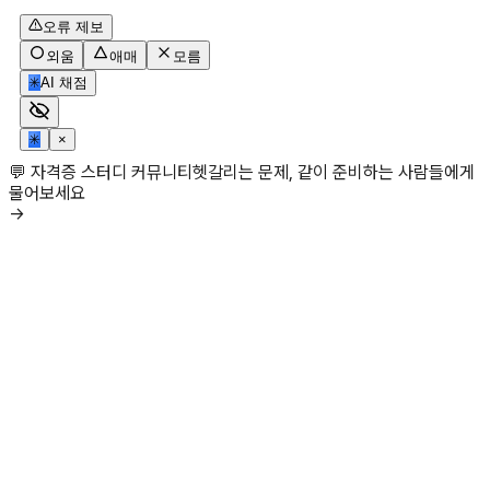
오류 제보
외움
애매
모름
✳
AI 채점
✳
×
💬 자격증 스터디 커뮤니티
헷갈리는 문제, 같이 준비하는 사람들에게
물어보세요
→