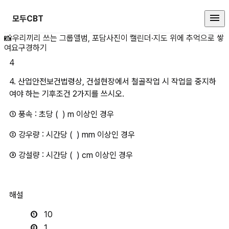
모두CBT
4. 산업안전보건법령상, 건설현장에
📸
우리끼리 쓰는 그룹앨범, 포담
사진이 캘린더·지도 위에 추억으로 쌓
여요
구경하기
4
4. 산업안전보건법령상, 건설현장에서 철골작업 시 작업을 중지하
여야 하는 기후조건 2가지를 쓰시오.
​① 풍속 : 초당 (  ) m 이상인 경우
② 강우량 : 시간당 (  ) mm 이상인 경우
③ 강설량 : 시간당 (  ) cm 이상인 경우
해설
10
1