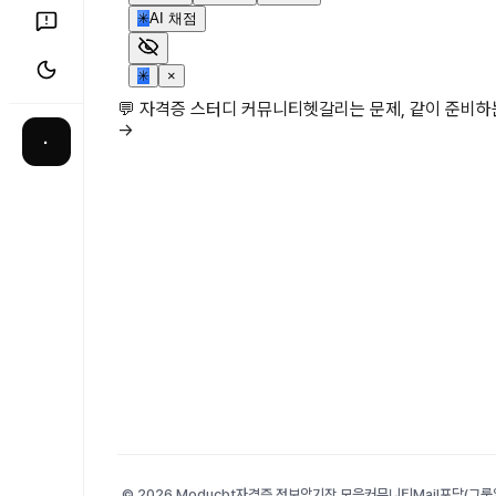
✳
AI 채점
✳
×
💬 자격증 스터디 커뮤니티
헷갈리는 문제, 같이 준비
→
·
© 2026 Moducbt
자격증 정보
암기장 모음
커뮤니티
Mail
포담(그룹앨