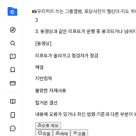
3. 동영상과 같은 리프트가
📸
우리끼리 쓰는 그룹앨범, 포담
사진이 캘린더·지도 위
3
3. 동영상과 같은 리프트가 운행 중 붕괴되거나 넘어
[동영상]
리프트가 올라가고 점검자가 점검
해설
지반침하
불량한 자재사용 
헐거운 결선
내용에 오류가 있거나 최신 법령·기준과 다른 부분이 
오류 제보
외움
애매
모름