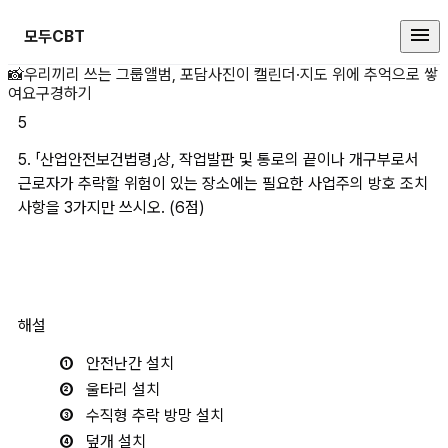
모두CBT
5. 「산업안전보건법령」상, 작업발
📸
우리끼리 쓰는 그룹앨범, 포담
사진이 캘린더·지도 위에 추억으로 쌓
여요
구경하기
5
5. 「산업안전보건법령」상, 작업발판 및 통로의 끝이나 개구부로서 
근로자가 추락할 위험이 있는 장소에는 필요한 사업주의 방호 조치 
사항을 3가지만 쓰시오. (6점)
해설
안전난간 설치 
울타리 설치 
수직형 추락 방망 설치 
덮개 설치 