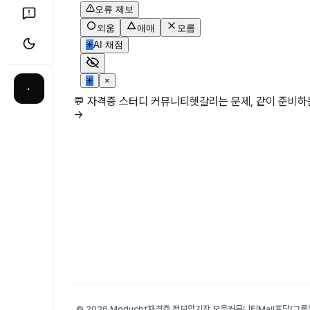
오류 제보
외움
애매
모름
✳
AI 채점
✳
×
·
💬 자격증 스터디 커뮤니티
헷갈리는 문제, 같이 준비
→
© 2026 Moducbt
자격증 정보
암기장 모음
커뮤니티
Mail
포담(그룹앨