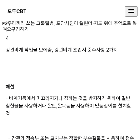
모두CBT
강관비계 작업을 보여줌, 강관비계 
📸
우리끼리 쓰는 그룹앨범, 포담
사진이 캘린더·지도 위에 추억으로 쌓
여요
구경하기
4
강관비계 작업을 보여줌, 강관비계 조립시 준수사항 2가지
해설
- 비계기둥에서 미끄러지거나 침하는 것을 방지하기 위하여 밑받
침철물을 사용하거나 깔판,깔목등을 사용하여 밑둥잡이를 설치할 
것
  - 강관의 접속부 또는 교차부는 적합한 부속철물을 사용하여 접속