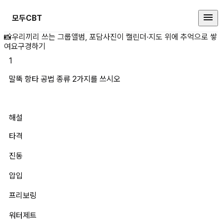
모두CBT
말뚝 항타 공법 종류 2가지를 쓰시
📸
우리끼리 쓰는 그룹앨범, 포담
사진이 캘린더·지도 위에 추억으로 쌓
여요
구경하기
1
말뚝 항타 공법 종류 2가지를 쓰시오 
해설
타격
진동
압입
프리보링
워터제트