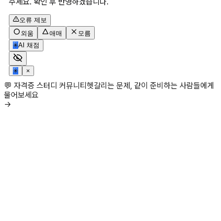
주세요. 확인 후 반영하겠습니다.
오류 제보
외움
애매
모름
✳
AI 채점
✳
×
💬 자격증 스터디 커뮤니티
헷갈리는 문제, 같이 준비하는 사람들에게
물어보세요
→