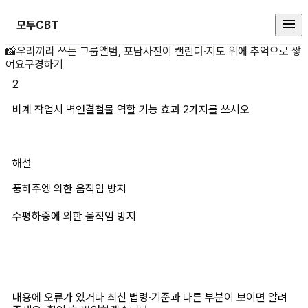
모두CBT
비계 작업시 벽연결철물 역할 기능 
📸
우리끼리 쓰는 그룹앨범, 포담
사진이 캘린더·지도 위에 추억으로 쌓
여요
구경하기
2
비계 작업시 벽연결철물 역할 기능 효과 2가지를 쓰시오
해설
풍하주엥 의한 움직임 방지
수평하중에 의한 움직임 방지
내용에 오류가 있거나 최신 법령·기준과 다른 부분이 보이면 알려