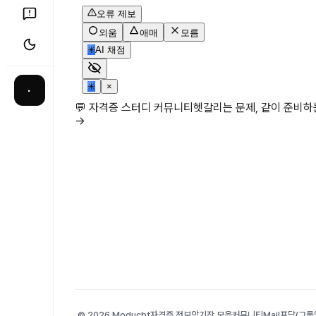
오류 제보
외움
애매
모름
✳
AI 채점
✳
×
·
💬 자격증 스터디 커뮤니티
헷갈리는 문제, 같이 준비
→
© 2026 Moducbt
자격증 정보
암기장 모음
커뮤니티
Mail
포담(그룹앨