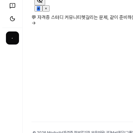
✳
×
💬 자격증 스터디 커뮤니티
헷갈리는 문제, 같이 준비
→
·
© 2026 Moducbt
자격증 정보
암기장 모음
커뮤니티
Mail
포담(그룹앨