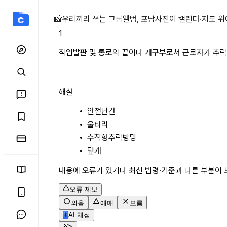
작업발판 및 통로의 끝이나
📸
우리끼리 쓰는 그룹앨범, 포담
사진이 캘린더·지도 위
1
작업발판 및 통로의 끝이나 개구부로서 근로자가 추락
해설
안전난간
울타리
수직형추락방망
덮개
내용에 오류가 있거나 최신 법령·기준과 다른 부분이 
오류 제보
외움
애매
모름
✳
AI 채점