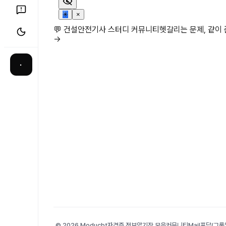
✳
×
💬 건설안전기사 스터디 커뮤니티
헷갈리는 문제, 같이
→
·
© 2026 Moducbt
자격증 정보
암기장 모음
커뮤니티
Mail
포담(그룹앨