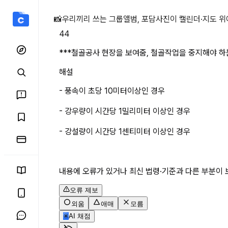
***철골공사 현장을 보여줌
📸
우리끼리 쓰는 그룹앨범, 포담
사진이 캘린더·지도 위
44
***철골공사 현장을 보여줌, 철골작업을 중지해야 하
해설
- 풍속이 초당 10미터이상인 경우
- 강우량이 시간당 1밀리미터 이상인 경우
- 강설량이 시간당 1센티미터 이상인 경우
내용에 오류가 있거나 최신 법령·기준과 다른 부분이 
오류 제보
외움
애매
모름
✳
AI 채점