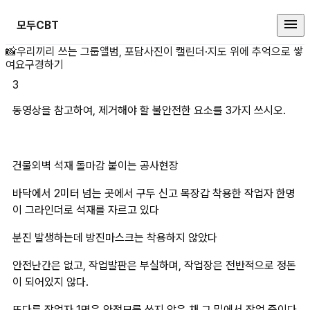
모두CBT
동영상을 참고하여, 제거해야 할 불
📸
우리끼리 쓰는 그룹앨범, 포담
사진이 캘린더·지도 위에 추억으로 쌓
여요
구경하기
3
동영상을 참고하여, 제거해야 할 불안전한 요소를 3가지 쓰시오.
건물외벽 석재 돌마감 붙이는 공사현장
바닥에서 2미터 넘는 곳에서 구두 신고 목장갑 착용한 작업자 한명
이 그라인더로 석재를 자르고 있다
분진 발생하는데 방진마스크는 착용하지 않았다
안전난간은 없고, 작업발판은 부실하며, 작업장은 전반적으로 정돈
이 되어있지 않다.
또다른 작업자 1명은 안전모를 쓰지 않은 채 그 밑에서 작업 중이다