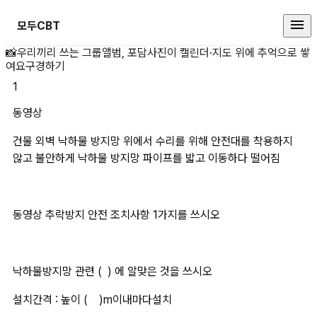
모두CBT
동영상건물 외벽 낙하물 방지망 위에
📸
우리끼리 쓰는 그룹앨범, 포담
사진이 캘린더·지도 위에 추억으로 쌓
여요
구경하기
1
동영상
건물 외벽 낙하물 방지망 위에서 수리를 위해 안전대를 착용하지 
않고 불안하게 낙하물 방지망 파이프를 밟고 이동하다 떨어짐
동영상 추락방지 안전 조치사항 1가지를 쓰시오
낙하물방지망 관련 (  ) 에 알맞은 것을 쓰시오
설치간격 : 높이 (    )m이내마다설치