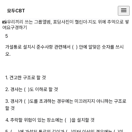
모두CBT
가설통로 설치시 준수사항 관련해서 (
📸
우리끼리 쓰는 그룹앨범, 포담
사진이 캘린더·지도 위에 추억으로 쌓
여요
구경하기
5
가설통로 설치시 준수사항 관련해서 (  ) 안에 알맞은 숫자를 쓰시
오.
1. 견고한 구조로 할 것
2. 경사는 (  )도 이하로 할 것
3. 경사가 (  )도를 초과하는 경우에는 미끄러지지 아니하는 구조로 
할 것
4. 추락할 위험이 있는 장소에는 (   )을 설치할 것
5. (     )에 가설된 통로의 길이가 (   )미터 이상인 경우에는 (  )미