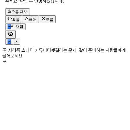
주세요. 확인 후 반영하겠습니다.
오류 제보
외움
애매
모름
✳
AI 채점
✳
×
💬 자격증 스터디 커뮤니티
헷갈리는 문제, 같이 준비하는 사람들에게
물어보세요
→