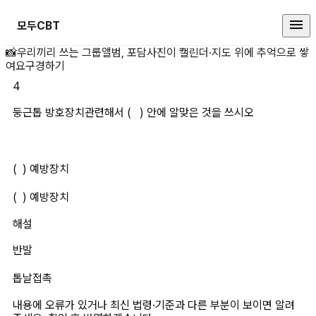
모두CBT
둥근톱 방호장치관련해서 ( ) 안에 
📸
우리끼리 쓰는 그룹앨범, 포담
사진이 캘린더·지도 위에 추억으로 쌓
여요
구경하기
4
둥근톱 방호장치관련해서 (   ) 안에 알맞은 것을 쓰시오
(  ) 예방장치
(  ) 예방장치		
해설
반발
톱날접촉
내용에 오류가 있거나 최신 법령·기준과 다른 부분이 보이면 알려