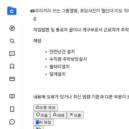
작업발판 및 통로의 끝이나
📸
우리끼리 쓰는 그룹앨범, 포담
사진이 캘린더·지도 위
6
작업발판 및 통로의 끝이나 개구부로서 근로자가 추락
해설
안전난간 설치
수직형 추락방망설치
울타리설치
덮개설치
내용에 오류가 있거나 최신 법령·기준과 다른 부분이 
오류 제보
외움
애매
모름
✳
AI 채점