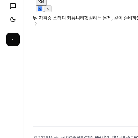
✳
×
💬 자격증 스터디 커뮤니티
헷갈리는 문제, 같이 준비
→
·
© 2026 Moducbt
자격증 정보
암기장 모음
커뮤니티
Mail
포담(그룹앨