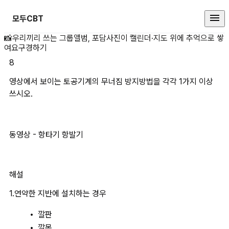
모두CBT
영상에서 보이는 토공기계의 무너짐 
📸
우리끼리 쓰는 그룹앨범, 포담
사진이 캘린더·지도 위에 추억으로 쌓
여요
구경하기
8
영상에서 보이는 토공기계의 무너짐 방지방법을 각각 1가지 이상
쓰시오.
동영상 - 항타기 항발기
해설
1.연약한 지반에 설치하는 경우
깔판
깔목