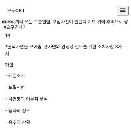
모두CBT
*굴착사면을 보여줌, 경사면의 안정
📸
우리끼리 쓰는 그룹앨범, 포담
사진이 캘린더·지도 위에 추억으로 쌓
여요
구경하기
16
*굴착사면을 보여줌, 경사면의 안정성 검토를 위한 조치사항 3가
지
해설
- 지질조사
- 토질시험
- 사면붕괴 이론적 분석
- 풍화의 정도
- 용수의 상황