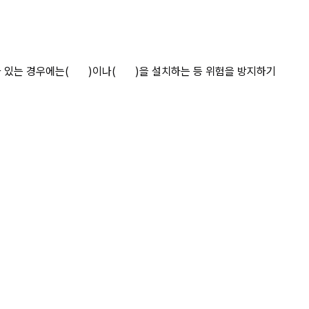
지반의 붕괴나 토석의 상세 페이지
는(       )이나(       )을 설치하는 등 위험을 방지하기 