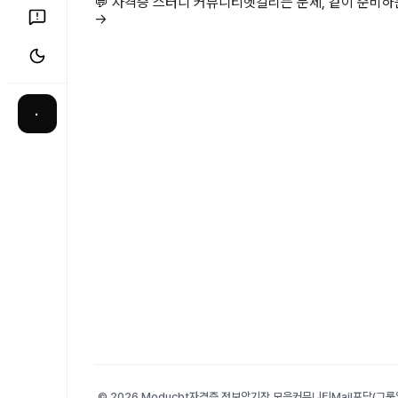
💬 자격증 스터디 커뮤니티
헷갈리는 문제, 같이 준비
→
·
© 2026 Moducbt
자격증 정보
암기장 모음
커뮤니티
Mail
포담(그룹앨