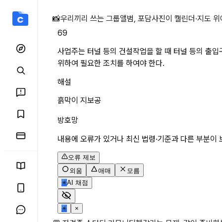
사업주는 터널 등의 건설작업
📸
우리끼리 쓰는 그룹앨범, 포담
사진이 캘린더·지도 위
69
사업주는 터널 등의 건설작업을 할 때 터널 등의 출입구 부
위하여 필요한 조치를 하여야 한다.
해설
흙막이 지보공
방호망
내용에 오류가 있거나 최신 법령·기준과 다른 부분이 
오류 제보
외움
애매
모름
✳
AI 채점
✳
×