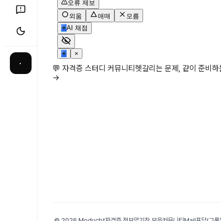
오류 제보
외움
애매
모름
✳
AI 채점
✳
×
·
💬 자격증 스터디 커뮤니티
헷갈리는 문제, 같이 준비
→
© 2026 Moducbt
자격증 정보
암기장 모음
커뮤니티
Mail
포담(그룹앨