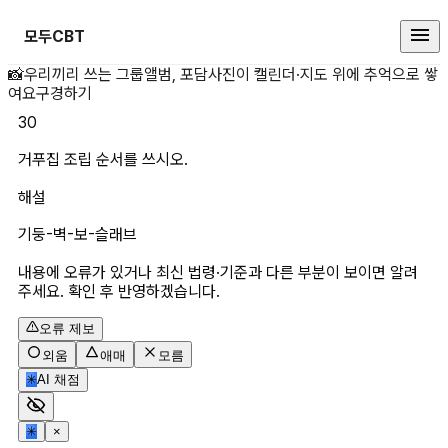
모두CBT
거푸집 조립 순서를 쓰시오. 상세 
📸
우리끼리 쓰는 그룹앨범, 포담
사진이 캘린더·지도 위에 추억으로 쌓
여요
구경하기
30
거푸집 조립 순서를 쓰시오.
해설
기둥-벽-보-슬래브
내용에 오류가 있거나 최신 법령·기준과 다른 부분이 보이면 알려
주세요. 확인 후 반영하겠습니다.
오류 제보
외움
애매
모름
✳
AI 채점
✳
×