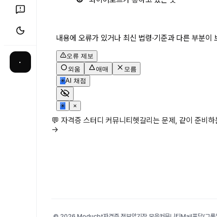
내용에 오류가 있거나 최신 법령·기준과 다른 부분이 
오류 제보
·
외움
애매
모름
✳
AI 채점
✳
×
💬 자격증 스터디 커뮤니티
헷갈리는 문제, 같이 준비
→
© 2026 Moducbt
자격증 정보
암기장 모음
커뮤니티
Mail
포담(그룹앨