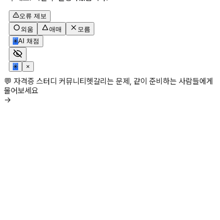
오류 제보
외움
애매
모름
✳
AI 채점
✳
×
💬 자격증 스터디 커뮤니티
헷갈리는 문제, 같이 준비하는 사람들에게
물어보세요
→