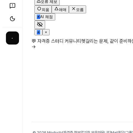
오류 제보
외움
애매
모름
✳
AI 채점
✳
×
·
💬 자격증 스터디 커뮤니티
헷갈리는 문제, 같이 준비
→
© 2026 Moducbt
자격증 정보
암기장 모음
커뮤니티
Mail
포담(그룹앨