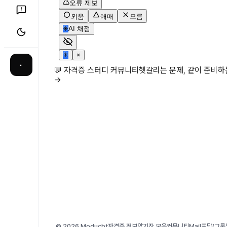
오류 제보
외움
애매
모름
✳
AI 채점
✳
×
·
💬 자격증 스터디 커뮤니티
헷갈리는 문제, 같이 준비
→
© 2026 Moducbt
자격증 정보
암기장 모음
커뮤니티
Mail
포담(그룹앨