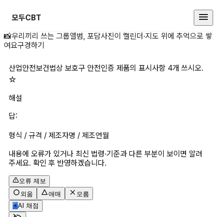
모두CBT
산업안전보건법상 보호구 안전인증 제
📸
우리끼리 쓰는 그룹앨범, 포담
사진이 캘린더·지도 위에 추억으로 쌓
여요
구경하기
산업안전보건법상 보호구 안전인증 제품의 표시사항 4개 쓰시오. 
☆
해설
답:  
형식 / 규격 / 제조자명 / 제조연월
내용에 오류가 있거나 최신 법령·기준과 다른 부분이 보이면 알려
주세요. 확인 후 반영하겠습니다.
오류 제보
외움
애매
모름
✳
AI 채점