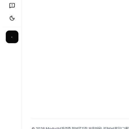
·
© 2026 Moducbt
자격증 정보
암기장 모음
커뮤니티
Mail
포담(그룹앨