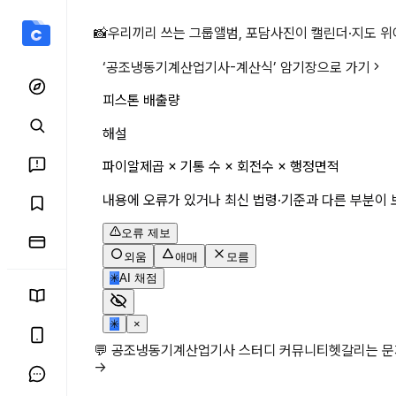
피스톤 배출량 상세 페이지
📸
우리끼리 쓰는 그룹앨범, 포담
사진이 캘린더·지도 위
‘
공조냉동기계산업기사-계산식
’ 암기장으로 가기
피스톤 배출량
해설
파이알제곱 × 기통 수 × 회전수 × 행정면적
내용에 오류가 있거나 최신 법령·기준과 다른 부분이 
오류 제보
외움
애매
모름
✳
AI 채점
✳
×
💬 공조냉동기계산업기사 스터디 커뮤니티
헷갈리는 문
→