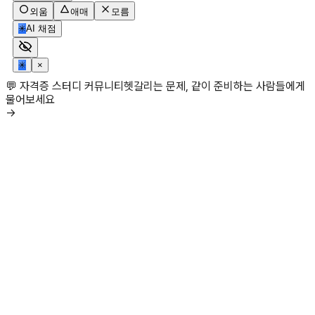
외움
애매
모름
✳
AI 채점
✳
×
💬 자격증 스터디 커뮤니티
헷갈리는 문제, 같이 준비하는 사람들에게
물어보세요
→