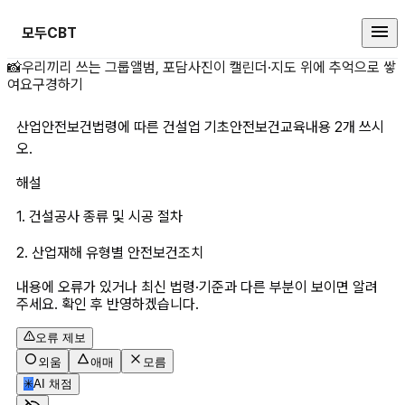
모두CBT
산업안전보건법령에 따른 건설업 기
📸
우리끼리 쓰는 그룹앨범, 포담
사진이 캘린더·지도 위에 추억으로 쌓
여요
구경하기
산업안전보건법령에 따른 건설업 기초안전보건교육내용 2개 쓰시
오.
해설
1. 건설공사 종류 및 시공 절차
2. 산업재해 유형별 안전보건조치
내용에 오류가 있거나 최신 법령·기준과 다른 부분이 보이면 알려
주세요. 확인 후 반영하겠습니다.
오류 제보
외움
애매
모름
✳
AI 채점