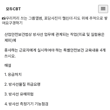
모두CBT
산업안전보건법상 방사선 업무에 관
📸
우리끼리 쓰는 그룹앨범, 포담
사진이 캘린더·지도 위에 추억으로 쌓
여요
구경하기
산업안전보건법상 방사선 업무에 관계되는 작업(의료 및 실험용은 
제외)에
종사하는 근로자에게 실시하여야 하는 특별안전보건 교육내용 4개 
쓰시오.
해설
1. 응급처치
2. 방사선물질 취급요령
3. 방사선 유해위험
4. 방사선 측정기기 기능점검