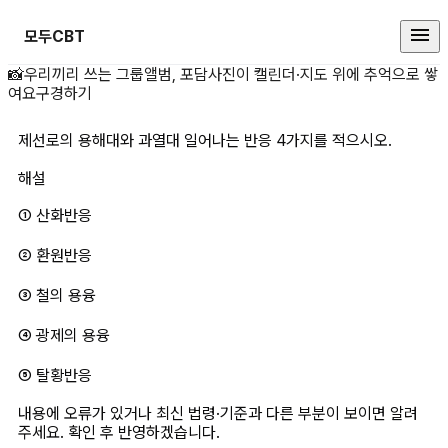
모두CBT
제선로의 용해대와 과열대 일어나는 
📸
우리끼리 쓰는 그룹앨범, 포담
사진이 캘린더·지도 위에 추억으로 쌓
여요
구경하기
제선로의 용해대와 과열대 일어나는 반응 4가지를 적으시오.
해설
① 산화반응
② 환원반응
③ 철의 용융
④ 광제의 용융
⑤ 탈황반응
내용에 오류가 있거나 최신 법령·기준과 다른 부분이 보이면 알려
주세요. 확인 후 반영하겠습니다.